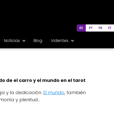
ES
PT
FR
IT
Noticias
Blog
Videntes
ado de el carro y el mundo en el tarot
.
ega y la dedicación.
El mundo
, también
monía y plenitud...