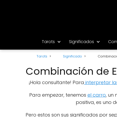
Tarots
Significados
Com
Tarots
Significado
Combinació
Combinación de El
¡Hola consultante! Para
interpretar la
Para empezar, tenemos
el carro
, un
positiva, es uno 
Pero estos son sus significados por s