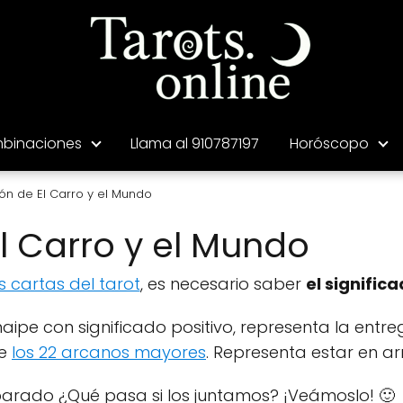
binaciones
Llama al 910787197
Horóscopo
n de El Carro y el Mundo
 Carro y el Mundo
s cartas del tarot
, es necesario saber
el signific
 naipe con significado positivo, representa la entr
de
los 22 arcanos mayores
. Representa estar en ar
eparado ¿Qué pasa si los juntamos? ¡Veámoslo! 🙂