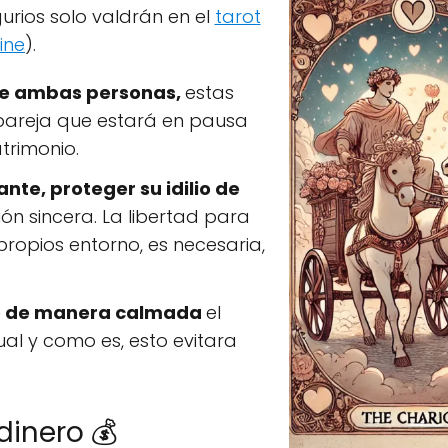
rios solo valdrán en el
tarot
ine
).
tre ambas personas,
estas
pareja que estará en pausa
trimonio.
nte, proteger su idilio de
n sincera. La libertad para
ropios entorno, es necesaria,
o de manera calmada
el
al y como es, esto evitara
dinero 💰