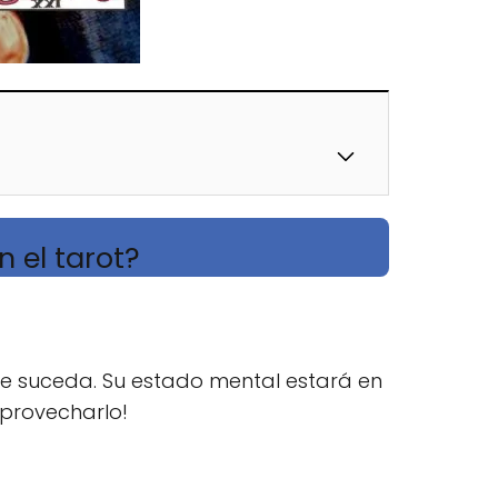
n el tarot?
que suceda. Su estado mental estará en
aprovecharlo!