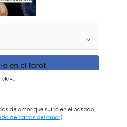
ia en el tarot
 clave:
idas de amor que sufrió en el pasado,
rada de cartas del amor
).