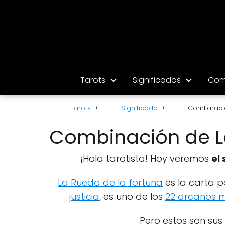
Tarots
Significados
Com
Tarots
Significado
Combinació
Combinación de La
¡Hola tarotista! Hoy veremos
el 
La Rueda de la fortuna
es la carta p
justicia
, es uno de los
22 arcanos 
Pero estos son sus