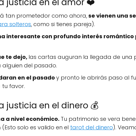
a justicia en el amor ❤️
rá tan prometedor como ahora,
se vienen una se
ara solteros
, como si tienes pareja).
a interesante con profundo interés romántico 
ue te dejo,
las cartas auguran la llegada de una
a alguien del pasado.
edaran en el pasado
y pronto le abrirás paso al 
tu favor.
a justicia en el dinero 💰
a a nivel económico.
Tu patrimonio se vera benef
(Esto solo es valido en el
tarot del dinero
). Veamo