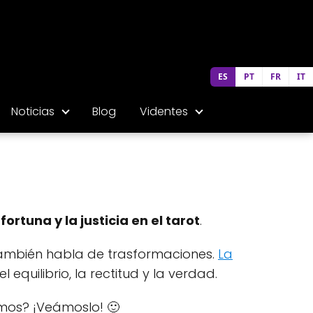
ES
PT
FR
IT
Noticias
Blog
Videntes
ortuna y la justicia en el tarot
.
 también habla de trasformaciones.
La
 equilibrio, la rectitud y la verdad.
amos? ¡Veámoslo! 🙂