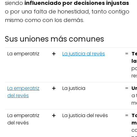
siendo
influenciado por decisiones injustas
o por una falta de honestidad, tanto contigo
mismo como con los demás.
Sus uniones más comunes
La emperatriz
➕
La justicia al revés
=
Te
la
po
re
La emperatriz
➕
La justicia
=
Un
del revés
a 
mo
La emperatriz
➕
La justicia del revés
=
To
del revés
m
co