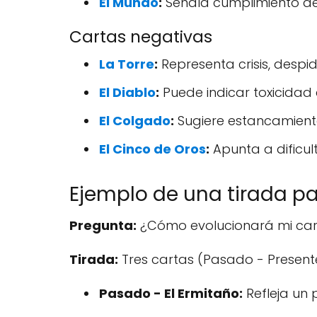
El Mundo
:
Señala cumplimiento de 
Cartas negativas
La Torre
:
Representa crisis, despi
El Diablo
:
Puede indicar toxicidad
El Colgado
:
Sugiere estancamiento
El Cinco de Oros
:
Apunta a dificu
Ejemplo de una tirada pa
Pregunta:
¿Cómo evolucionará mi car
Tirada:
Tres cartas (Pasado - Presente
Pasado - El Ermitaño:
Refleja un 