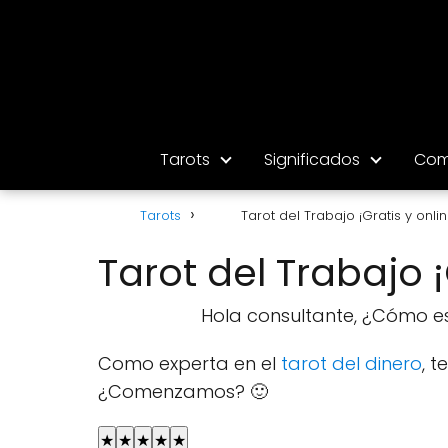
Tarots
Significados
Com
Tarots
Tarot del Trabajo ¡Gratis y onlin
Tarot del Trabajo ¡
Hola consultante, ¿Cómo es
Como experta en el
tarot del dinero
, 
¿Comenzamos? 🙂
★
★
★
★
★