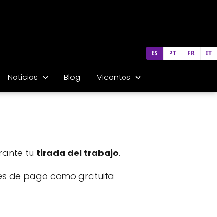
ES
PT
FR
IT
Noticias
Blog
Videntes
rante tu
tirada del trabajo
.
si es de pago como gratuita