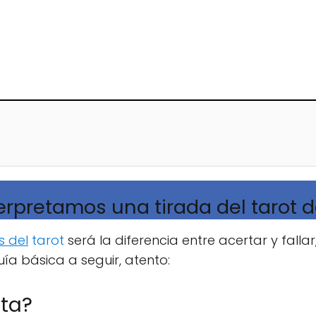
rpretamos una tirada del tarot d
s del
tarot
será la diferencia entre acertar y falla
ía básica a seguir, atento:
nta?