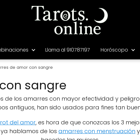
binaciones
Llama al 910787197
Horóscopo
rres de amor con sangre
con sangre
de los amarres con mayor efectividad y peligro 
os antiguos, han sido usados para fines tan bue
rot del amor
, es hora de que conozcas los 3 mej
e ya hablamos de los
amarres con menstruación
y
hacerlos las mujeres.