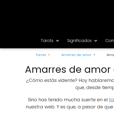
Tarots
Significados
Com
Tarots
Amarres de amor
Ama
Amarres de amor 
¿Cómo estás vidente? Hoy hablaremos 
que, desde tiemp
Sino has tenido mucha suerte en el
ta
nuestra web. Y es que, a pesar de qu