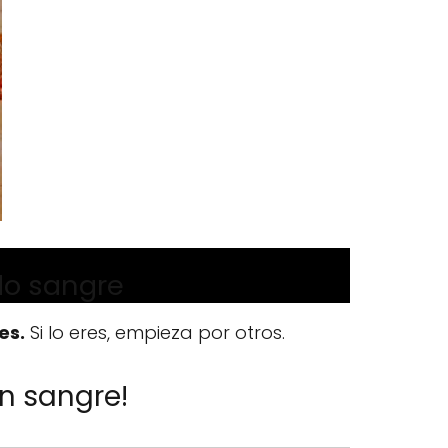
do sangre
es.
Si lo eres, empieza por otros.
n sangre!