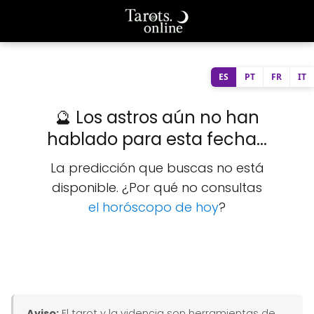
ES
PT
FR
IT
🔮 Los astros aún no han
hablado para esta fecha...
La predicción que buscas no está
disponible. ¿Por qué no consultas
el horóscopo de hoy
?
Aviso:
El tarot y la videncia son herramientas de