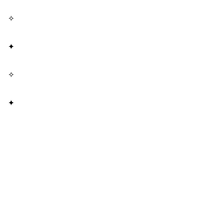
✧
✦
✧
✦