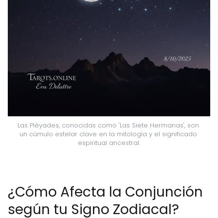
Las Pléyades, conocidas como 'Las Siete Hermanas', son 
un cúmulo estelar clave en la mitología y el significado 
espiritual ancestral.
¿Cómo Afecta la Conjunción
según tu Signo Zodiacal?