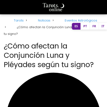
Tarots
Noticias
Eventos Astrológicos
ES
PT
FR
IT
¿Cómo afectan la Conjunción Luna y Pléyades según
tu signo?
¿Cómo afectan la
Conjunción Luna y
Pléyades según tu signo?