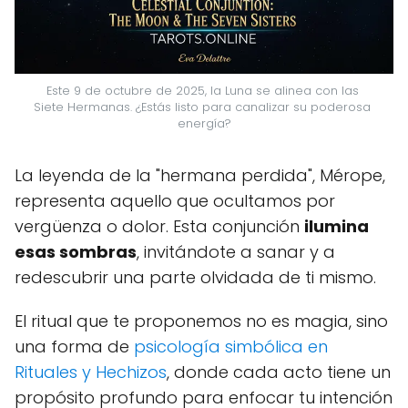
Este 9 de octubre de 2025, la Luna se alinea con las 
Siete Hermanas. ¿Estás listo para canalizar su poderosa 
energía?
La leyenda de la "hermana perdida", Mérope,
representa aquello que ocultamos por
vergüenza o dolor. Esta conjunción
ilumina
esas sombras
, invitándote a sanar y a
redescubrir una parte olvidada de ti mismo.
El ritual que te proponemos no es magia, sino
una forma de
psicología simbólica en
Rituales y Hechizos
, donde cada acto tiene un
propósito profundo para enfocar tu intención