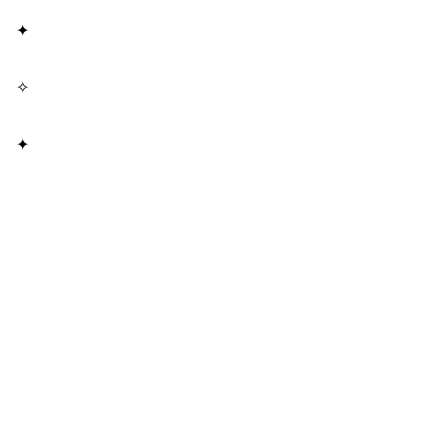
✦
✧
✦