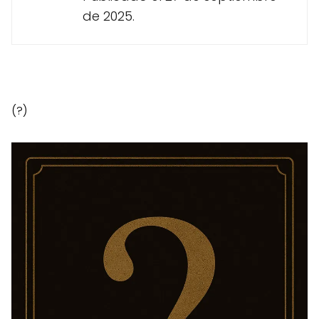
de 2025.
(?)