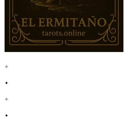
✧
✦
✧
✦