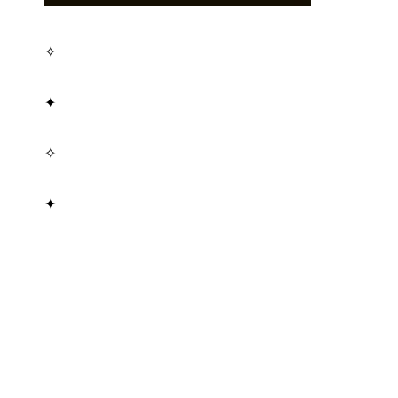
✧
✦
✧
✦