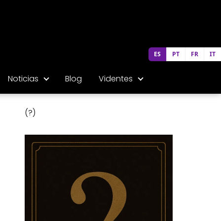
ES
PT
FR
IT
Noticias
Blog
Videntes
(?)