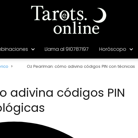
binaciones
Llama al 910787197
Horóscopo
rico
Oz Pearlman: cómo adivina códigos PIN con técnicas
 adivina códigos PIN
ológicas