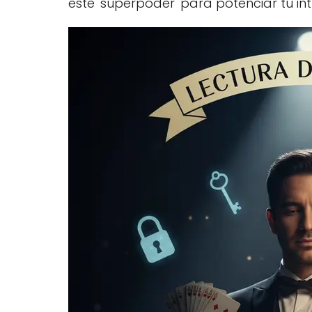
este 'superpoder' para potenciar tu int