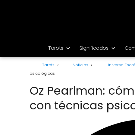
Tarots
Significados
Com
Tarots
Noticias
Universo Esoté
psicológicas
Oz Pearlman: cómo
con técnicas psic