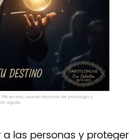
IN en vivo, usando técnicas de psicología y 
ón aguda.
r a las personas y proteger