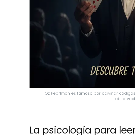
Oz Pearlman es famoso por adivinar códigos P
observaci
La psicología para lee