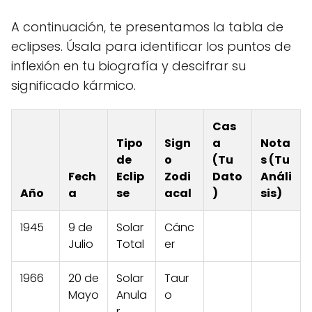
A continuación, te presentamos la tabla de
eclipses. Úsala para identificar los puntos de
inflexión en tu biografía y descifrar su
significado kármico.
Cas
Tipo
Sign
a
Nota
de
o
(Tu
s (Tu
Fech
Eclip
Zodi
Dato
Análi
Año
a
se
acal
)
sis)
1945
9 de
Solar
Cánc
Julio
Total
er
1966
20 de
Solar
Taur
Mayo
Anula
o
r