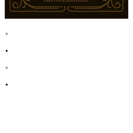
✧
✦
✧
✦