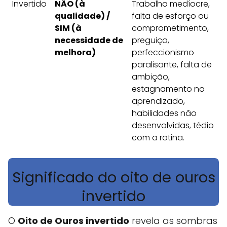
Invertido
NÃO (à
Trabalho medíocre,
qualidade) /
falta de esforço ou
SIM (à
comprometimento,
necessidade de
preguiça,
melhora)
perfeccionismo
paralisante, falta de
ambição,
estagnamento no
aprendizado,
habilidades não
desenvolvidas, tédio
com a rotina.
Significado do oito de ouros
invertido
O
Oito de Ouros invertido
revela as sombras