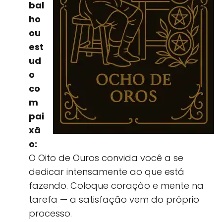
bal
ho
ou
est
ud
o
co
m
pai
xã
o:
O Oito de Ouros convida você a se
dedicar intensamente ao que está
fazendo. Coloque coração e mente na
tarefa — a satisfação vem do próprio
processo.