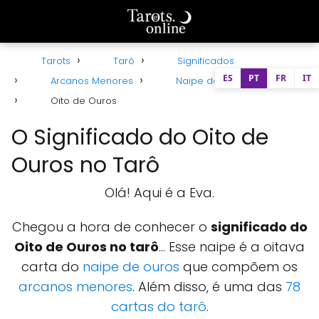
Tarots
Tarô
Significados
ES
PT
FR
IT
Arcanos Menores
Naipe de Ouros
Oito de Ouros
O Significado do Oito de
Ouros no Tarô
Olá! Aqui é a Eva.
Chegou a hora de conhecer o
significado do
Oito de Ouros no tarô
... Esse naipe é a oitava
carta do
naipe de ouros
que compõem os
arcanos menores
. Além disso, é uma das
78
cartas do tarô
.