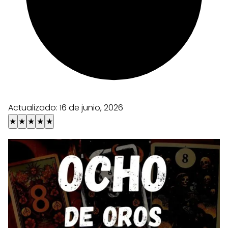
Actualizado:
16 de junio, 2026
★
★
★
★
★