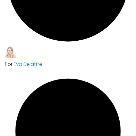
Por
Eva Delattre