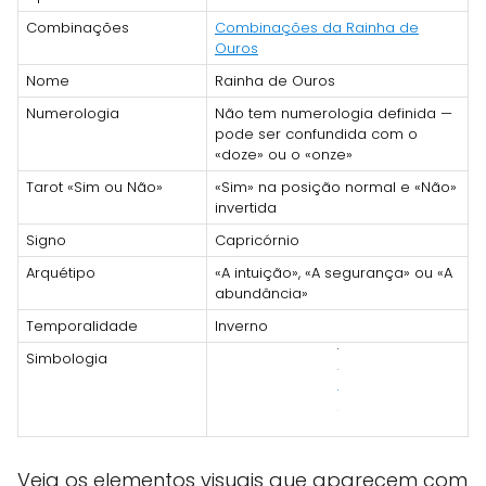
Combinações
Combinações da Rainha de
Ouros
Nome
Rainha de Ouros
Numerologia
Não tem numerologia definida —
pode ser confundida com o
«doze» ou o «onze»
Tarot «Sim ou Não»
«Sim» na posição normal e «Não»
invertida
Signo
Capricórnio
Arquétipo
«A intuição», «A segurança» ou «A
abundância»
Temporalidade
Inverno
Simbologia
Veja os elementos visuais que aparecem com