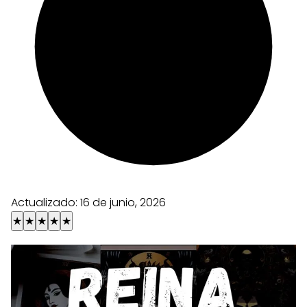
Actualizado:
16 de junio, 2026
★
★
★
★
★