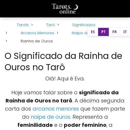
Tarots
Tarô
Significados
ES
PT
FR
IT
Arcanos Menores
Naipe de Ouros
Rainha de Ouros
O Significado da Rainha de
Ouros no Tarô
Olá! Aqui é Eva.
Hoje vamos falar sobre o
significado da
Rainha de Ouros no tarô
. A décima segunda
carta dos
arcanos menores
que fazem parte
do
naipe de ouros
. Representa a
feminilidade
e o
poder feminino
, a