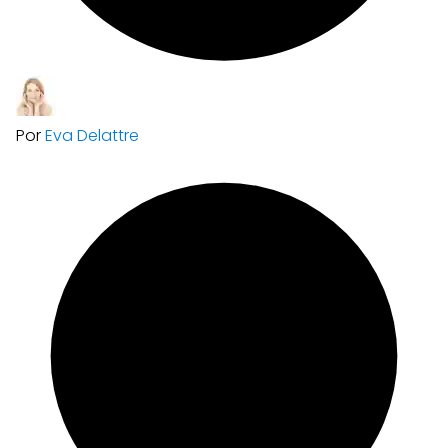
Por
Eva Delattre