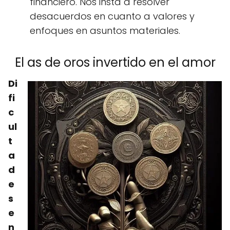
financiero. Nos insta a resolver
desacuerdos en cuanto a valores y
enfoques en asuntos materiales.
El as de oros invertido en el amor
Di
fi
c
ul
t
a
d
e
s
e
n