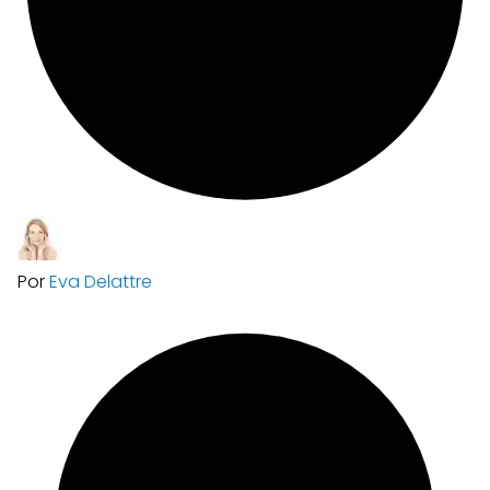
Por
Eva Delattre