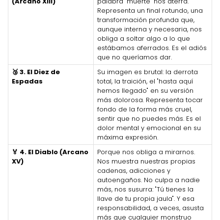
(Arcano XIII)
palabra "muerte" nos aterra.
Representa un final rotundo, una
transformación profunda que,
aunque interna y necesaria, nos
obliga a soltar algo a lo que
estábamos aferrados. Es el adiós
que no queríamos dar.
🥉 3. El Diez de
Su imagen es brutal: la derrota
Espadas
total, la traición, el "hasta aquí
hemos llegado" en su versión
más dolorosa. Representa tocar
fondo de la forma más cruel,
sentir que no puedes más. Es el
dolor mental y emocional en su
máxima expresión.
🏅 4. El Diablo (Arcano
Porque nos obliga a mirarnos.
XV)
Nos muestra nuestras propias
cadenas, adicciones y
autoengaños. No culpa a nadie
más, nos susurra: "Tú tienes la
llave de tu propia jaula". Y esa
responsabilidad, a veces, asusta
más que cualquier monstruo