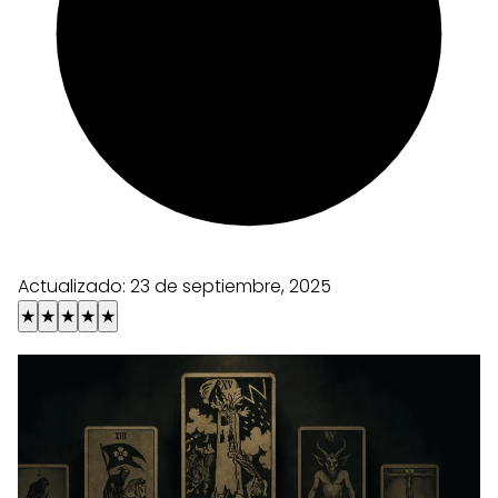
Actualizado:
23 de septiembre, 2025
★
★
★
★
★