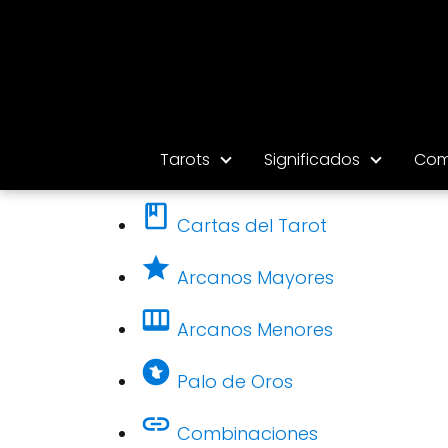
Tarots
Significados
Com
Cartas del Tarot
Arcanos Mayores
Arcanos Menores
Palo de Oros
Combinaciones