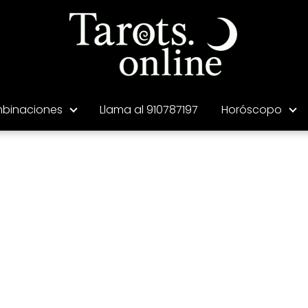
binaciones
Llama al 910787197
Horóscopo