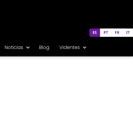
ES
PT
FR
IT
Noticias
Blog
Videntes