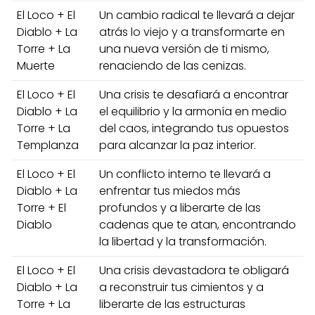
El Loco + El
Un cambio radical te llevará a dejar
Diablo + La
atrás lo viejo y a transformarte en
Torre + La
una nueva versión de ti mismo,
Muerte
renaciendo de las cenizas.
El Loco + El
Una crisis te desafiará a encontrar
Diablo + La
el equilibrio y la armonía en medio
Torre + La
del caos, integrando tus opuestos
Templanza
para alcanzar la paz interior.
El Loco + El
Un conflicto interno te llevará a
Diablo + La
enfrentar tus miedos más
Torre + El
profundos y a liberarte de las
Diablo
cadenas que te atan, encontrando
la libertad y la transformación.
El Loco + El
Una crisis devastadora te obligará
Diablo + La
a reconstruir tus cimientos y a
Torre + La
liberarte de las estructuras