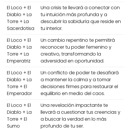
El Loco + El
Una crisis te llevará a conectar con
Diablo + La
tu intuición más profunda y a
Torre + La
descubrir la sabiduría que reside en
Sacerdotisa
tu interior.
El Loco + El
Un cambio repentino te permitirá
Diablo + La
reconocer tu poder femenino y
Torre + La
creativo, transformando la
Emperatriz
adversidad en oportunidad.
El Loco + El
Un conflicto de poder te desafiará
Diablo + La
a mantener la calma y a tomar
Torre + El
decisiones firmes para restaurar el
Emperador
equilibrio en medio del caos.
El Loco + El
Una revelación impactante te
Diablo + La
llevará a cuestionar tus creencias y
Torre + El
a buscar la verdad en lo más
Sumo
profundo de tu ser.