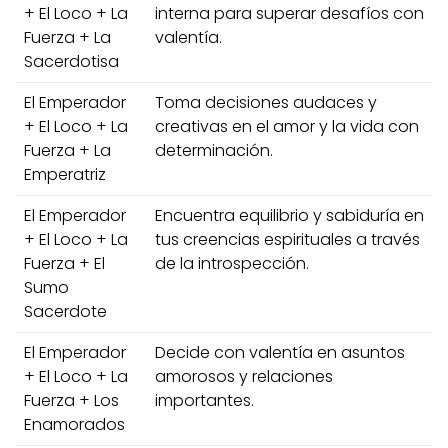
+ El Loco + La
interna para superar desafíos con
Fuerza + La
valentía.
Sacerdotisa
El Emperador
Toma decisiones audaces y
+ El Loco + La
creativas en el amor y la vida con
Fuerza + La
determinación.
Emperatriz
El Emperador
Encuentra equilibrio y sabiduría en
+ El Loco + La
tus creencias espirituales a través
Fuerza + El
de la introspección.
Sumo
Sacerdote
El Emperador
Decide con valentía en asuntos
+ El Loco + La
amorosos y relaciones
Fuerza + Los
importantes.
Enamorados