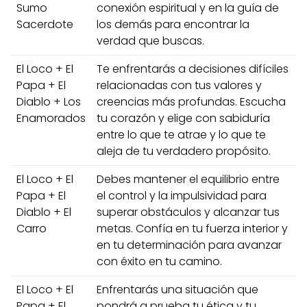
Sumo
conexión espiritual y en la guía de
Sacerdote
los demás para encontrar la
verdad que buscas.
El Loco + El
Te enfrentarás a decisiones difíciles
Papa + El
relacionadas con tus valores y
Diablo + Los
creencias más profundas. Escucha
Enamorados
tu corazón y elige con sabiduría
entre lo que te atrae y lo que te
aleja de tu verdadero propósito.
El Loco + El
Debes mantener el equilibrio entre
Papa + El
el control y la impulsividad para
Diablo + El
superar obstáculos y alcanzar tus
Carro
metas. Confía en tu fuerza interior y
en tu determinación para avanzar
con éxito en tu camino.
El Loco + El
Enfrentarás una situación que
Papa + El
pondrá a prueba tu ética y tu