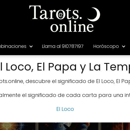
binaciones
Llama al 910787197
Horóscopo
 Loco, El Papa y La Te
ts.online, descubre el significado de El Loco, El P
almente el significado de cada carta para una i
El Loco