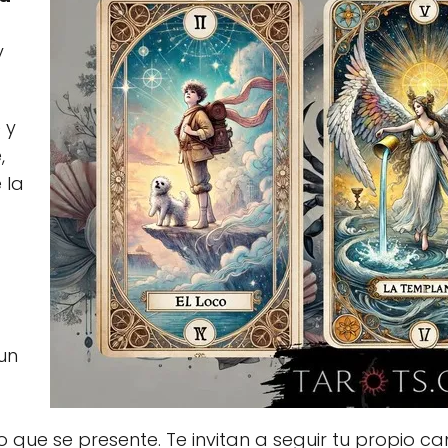
y
 y
,
 la
un
 que se presente. Te invitan a seguir tu propio c