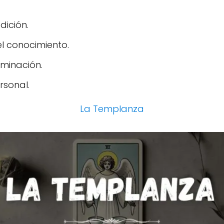
dición.
el conocimiento.
uminación.
rsonal.
La Templanza