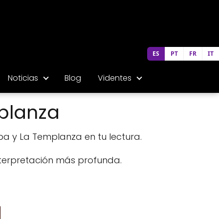
ES
PT
FR
IT
Noticias
Blog
Videntes
mplanza
apa y La Templanza en tu lectura.
nterpretación más profunda.