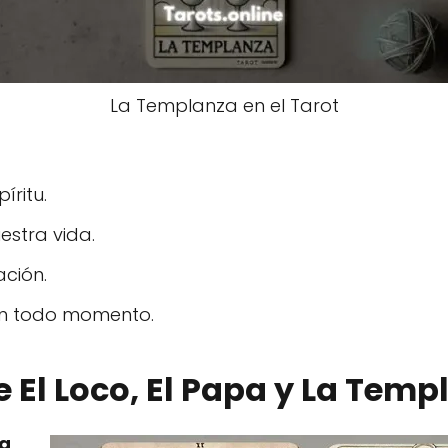
La Templanza en el Tarot
íritu.
estra vida.
ación.
 en todo momento.
e El Loco, El Papa y La Temp
a