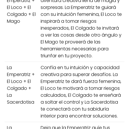
Emperatriz +
aventura creativa llena de magia y
El Loco + El
sorpresas. La Emperatriz te guiará
Colgado + El
con su intuición femenina, El Loco te
Mago
inspirará a tomar riesgos
inesperados, El Colgado te invitará
a ver las cosas desde otro ángulo y
El Mago te proveerá de las
herramientas necesarias para
triunfar en tu proyecto.
La
Confía en tu intuición y capacidad
Emperatriz +
creativa para superar desafíos. La
El Loco + El
Emperatriz te dará fuerza femenina,
Colgado +
El Loco te motivará a tomar riesgos
La
calculados, El Colgado te enseñará
Sacerdotisa
a soltar el control y La Sacerdotisa
te conectará con tu sabiduría
interior para encontrar soluciones.
La
Deja que la Emperatriz guíe tus