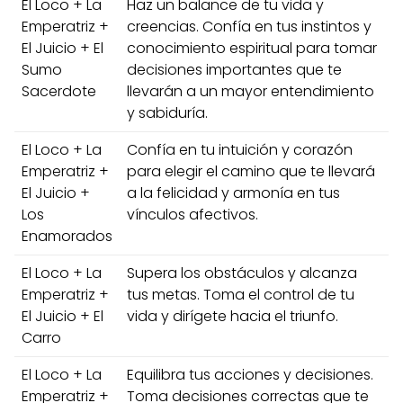
El Loco + La
Haz un balance de tu vida y
Emperatriz +
creencias. Confía en tus instintos y
El Juicio + El
conocimiento espiritual para tomar
Sumo
decisiones importantes que te
Sacerdote
llevarán a un mayor entendimiento
y sabiduría.
El Loco + La
Confía en tu intuición y corazón
Emperatriz +
para elegir el camino que te llevará
El Juicio +
a la felicidad y armonía en tus
Los
vínculos afectivos.
Enamorados
El Loco + La
Supera los obstáculos y alcanza
Emperatriz +
tus metas. Toma el control de tu
El Juicio + El
vida y dirígete hacia el triunfo.
Carro
El Loco + La
Equilibra tus acciones y decisiones.
Emperatriz +
Toma decisiones correctas que te