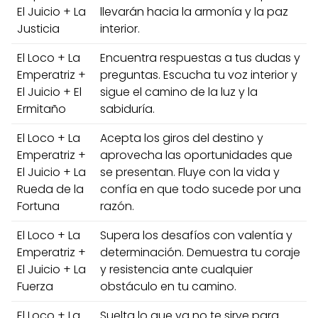
El Juicio + La
llevarán hacia la armonía y la paz
Justicia
interior.
El Loco + La
Encuentra respuestas a tus dudas y
Emperatriz +
preguntas. Escucha tu voz interior y
El Juicio + El
sigue el camino de la luz y la
Ermitaño
sabiduría.
El Loco + La
Acepta los giros del destino y
Emperatriz +
aprovecha las oportunidades que
El Juicio + La
se presentan. Fluye con la vida y
Rueda de la
confía en que todo sucede por una
Fortuna
razón.
El Loco + La
Supera los desafíos con valentía y
Emperatriz +
determinación. Demuestra tu coraje
El Juicio + La
y resistencia ante cualquier
Fuerza
obstáculo en tu camino.
El Loco + La
Suelta lo que ya no te sirve para