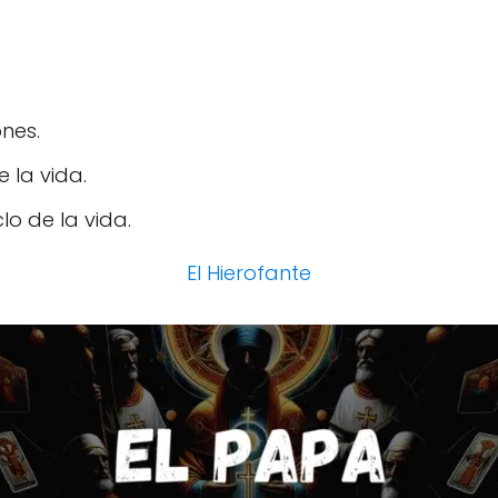
ones.
 la vida.
lo de la vida.
El Hierofante