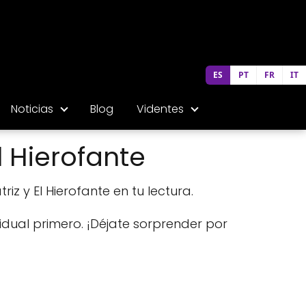
ES
PT
FR
IT
Noticias
Blog
Videntes
l Hierofante
riz y El Hierofante en tu lectura.
idual primero. ¡Déjate sorprender por