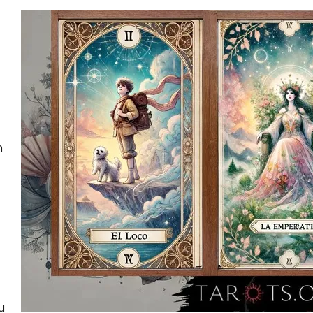
a
n
u