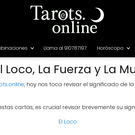
binaciones
Llama al 910787197
Horóscopo
 Loco, La Fuerza y La M
ots.online
, hoy nos toca revisar el significado de l
tas cartas, es crucial revisar brevemente su signi
El Loco