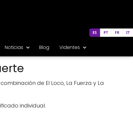
ES
PT
FR
IT
Noticias
Blog
Videntes
uerte
a combinación de El Loco, La Fuerza y La
ficado individual.