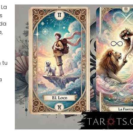
 La
s
nda
,
 tu
a