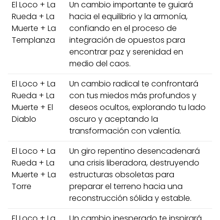
El Loco + La
Un cambio importante te guiará
Rueda + La
hacia el equilibrio y la armonía,
Muerte + La
confiando en el proceso de
Templanza
integración de opuestos para
encontrar paz y serenidad en
medio del caos.
El Loco + La
Un cambio radical te confrontará
Rueda + La
con tus miedos más profundos y
Muerte + El
deseos ocultos, explorando tu lado
Diablo
oscuro y aceptando la
transformación con valentía.
El Loco + La
Un giro repentino desencadenará
Rueda + La
una crisis liberadora, destruyendo
Muerte + La
estructuras obsoletas para
Torre
preparar el terreno hacia una
reconstrucción sólida y estable.
El Loco + La
Un cambio inesperado te inspirará