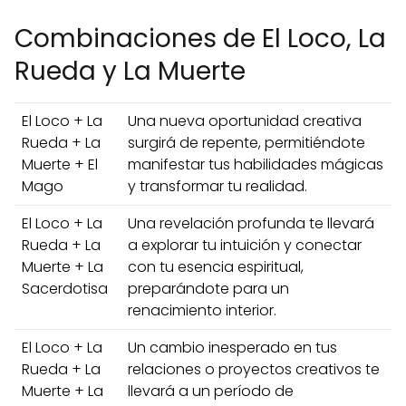
Combinaciones de El Loco, La
Rueda y La Muerte
El Loco + La
Una nueva oportunidad creativa
Rueda + La
surgirá de repente, permitiéndote
Muerte + El
manifestar tus habilidades mágicas
Mago
y transformar tu realidad.
El Loco + La
Una revelación profunda te llevará
Rueda + La
a explorar tu intuición y conectar
Muerte + La
con tu esencia espiritual,
Sacerdotisa
preparándote para un
renacimiento interior.
El Loco + La
Un cambio inesperado en tus
Rueda + La
relaciones o proyectos creativos te
Muerte + La
llevará a un período de