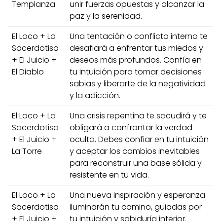
Templanza
unir fuerzas opuestas y alcanzar la
paz y la serenidad.
El Loco + La
Una tentación o conflicto interno te
Sacerdotisa
desafiará a enfrentar tus miedos y
+ El Juicio +
deseos más profundos. Confía en
El Diablo
tu intuición para tomar decisiones
sabias y liberarte de la negatividad
y la adicción.
El Loco + La
Una crisis repentina te sacudirá y te
Sacerdotisa
obligará a confrontar la verdad
+ El Juicio +
oculta. Debes confiar en tu intuición
La Torre
y aceptar los cambios inevitables
para reconstruir una base sólida y
resistente en tu vida.
El Loco + La
Una nueva inspiración y esperanza
Sacerdotisa
iluminarán tu camino, guiadas por
+ El Juicio +
tu intuición y sabiduría interior.