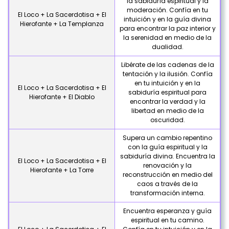
la sabiduría espiritual y la
moderación. Confía en tu
El Loco + La Sacerdotisa + El
intuición y en la guía divina
Hierofante + La Templanza
para encontrar la paz interior y
la serenidad en medio de la
dualidad.
Libérate de las cadenas de la
tentación y la ilusión. Confía
en tu intuición y en la
El Loco + La Sacerdotisa + El
sabiduría espiritual para
Hierofante + El Diablo
encontrar la verdad y la
libertad en medio de la
oscuridad.
Supera un cambio repentino
con la guía espiritual y la
sabiduría divina. Encuentra la
El Loco + La Sacerdotisa + El
renovación y la
Hierofante + La Torre
reconstrucción en medio del
caos a través de la
transformación interna.
Encuentra esperanza y guía
espiritual en tu camino.