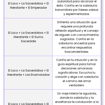
autoridad para alcanzar el
El Loco + La Sacerdotisa + El
éxito. Confía en la sabiduría
Hierofante + El Emperador
transmitida por líderes sabios
y experimentados.
Enfrenta una situación que
requiere una profunda
reflexión espiritual y el consejo
El Loco + La Sacerdotisa + El
de alguien con conocimientos
Hierofante + El Sumo
sagrados. Confía en la
Sacerdote
sabiduría ancestral para
encontrar respuestas
trascendentales.
Confía en tu intuición y en la
guía espiritual para tomar
decisiones amorosas
El Loco + La Sacerdotisa + El
significativas. Escucha tu
Hierofante + Los Enamorados
corazón y elige con sabiduría
el camino del amor
verdadero.
Un viaje interior te aguarda,
donde la sabiduría y la
enseñanza te conducirán a la
El Loco + La Sacerdotisa + El