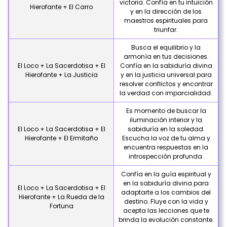
victoria. Confía en tu intuición
Hierofante + El Carro
y en la dirección de los
maestros espirituales para
triunfar.
Busca el equilibrio y la
armonía en tus decisiones.
El Loco + La Sacerdotisa + El
Confía en la sabiduría divina
Hierofante + La Justicia
y en la justicia universal para
resolver conflictos y encontrar
la verdad con imparcialidad.
Es momento de buscar la
iluminación interior y la
El Loco + La Sacerdotisa + El
sabiduría en la soledad.
Hierofante + El Ermitaño
Escucha la voz de tu alma y
encuentra respuestas en la
introspección profunda.
Confía en la guía espiritual y
en la sabiduría divina para
El Loco + La Sacerdotisa + El
adaptarte a los cambios del
Hierofante + La Rueda de la
destino. Fluye con la vida y
Fortuna
acepta las lecciones que te
brinda la evolución constante.