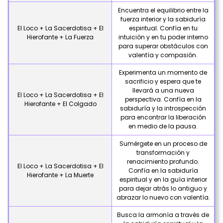
Encuentra el equilibrio entre la
fuerza interior y la sabiduría
El Loco + La Sacerdotisa + El
espiritual. Confía en tu
Hierofante + La Fuerza
intuición y en tu poder interno
para superar obstáculos con
valentía y compasión.
Experimenta un momento de
sacrificio y espera que te
llevará a una nueva
El Loco + La Sacerdotisa + El
perspectiva. Confía en la
Hierofante + El Colgado
sabiduría y la introspección
para encontrar la liberación
en medio de la pausa.
Sumérgete en un proceso de
transformación y
renacimiento profundo.
El Loco + La Sacerdotisa + El
Confía en la sabiduría
Hierofante + La Muerte
espiritual y en la guía interior
para dejar atrás lo antiguo y
abrazar lo nuevo con valentía.
Busca la armonía a través de