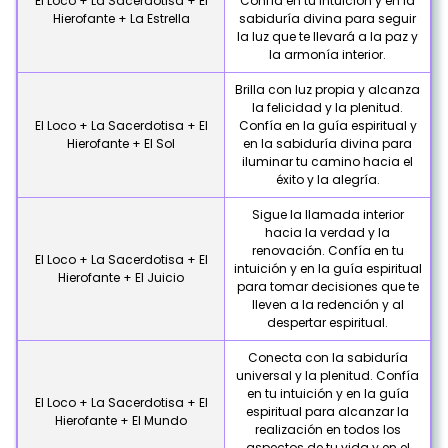
El Loco + La Sacerdotisa + El
Confía en tu intuición y en la
Hierofante + La Estrella
sabiduría divina para seguir
la luz que te llevará a la paz y
la armonía interior.
Brilla con luz propia y alcanza
la felicidad y la plenitud.
El Loco + La Sacerdotisa + El
Confía en la guía espiritual y
Hierofante + El Sol
en la sabiduría divina para
iluminar tu camino hacia el
éxito y la alegría.
Sigue la llamada interior
hacia la verdad y la
renovación. Confía en tu
El Loco + La Sacerdotisa + El
intuición y en la guía espiritual
Hierofante + El Juicio
para tomar decisiones que te
lleven a la redención y al
despertar espiritual.
Conecta con la sabiduría
universal y la plenitud. Confía
en tu intuición y en la guía
El Loco + La Sacerdotisa + El
espiritual para alcanzar la
Hierofante + El Mundo
realización en todos los
aspectos de tu vida y en el