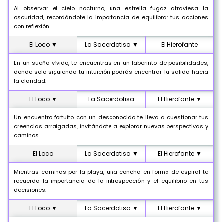
Al observar el cielo nocturno, una estrella fugaz atraviesa la
oscuridad, recordándote la importancia de equilibrar tus acciones
con reflexión.
El Loco ▼
La Sacerdotisa ▼
El Hierofante
En un sueño vívido, te encuentras en un laberinto de posibilidades,
donde solo siguiendo tu intuición podrás encontrar la salida hacia
la claridad.
El Loco ▼
La Sacerdotisa
El Hierofante ▼
Un encuentro fortuito con un desconocido te lleva a cuestionar tus
creencias arraigadas, invitándote a explorar nuevas perspectivas y
caminos.
El Loco
La Sacerdotisa ▼
El Hierofante ▼
Mientras caminas por la playa, una concha en forma de espiral te
recuerda la importancia de la introspección y el equilibrio en tus
decisiones.
El Loco ▼
La Sacerdotisa ▼
El Hierofante ▼