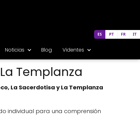
ES
PT
FR
IT
Noticias
Blog
Videntes
y La Templanza
Loco, La Sacerdotisa y La Templanza
cado individual para una comprensión