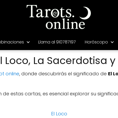
binaciones
Llama al 910787197
Horóscopo
 Loco, La Sacerdotisa 
ot online
, donde descubrirás el significado de
El 
de estas cartas, es esencial explorar su signifi
El Loco