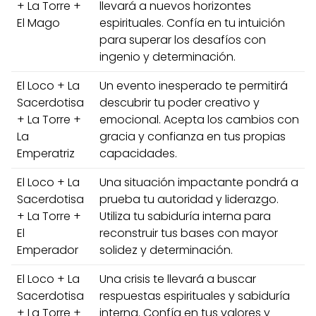
+ La Torre +
llevará a nuevos horizontes
El Mago
espirituales. Confía en tu intuición
para superar los desafíos con
ingenio y determinación.
El Loco + La
Un evento inesperado te permitirá
Sacerdotisa
descubrir tu poder creativo y
+ La Torre +
emocional. Acepta los cambios con
La
gracia y confianza en tus propias
Emperatriz
capacidades.
El Loco + La
Una situación impactante pondrá a
Sacerdotisa
prueba tu autoridad y liderazgo.
+ La Torre +
Utiliza tu sabiduría interna para
El
reconstruir tus bases con mayor
Emperador
solidez y determinación.
El Loco + La
Una crisis te llevará a buscar
Sacerdotisa
respuestas espirituales y sabiduría
+ La Torre +
interna. Confía en tus valores y