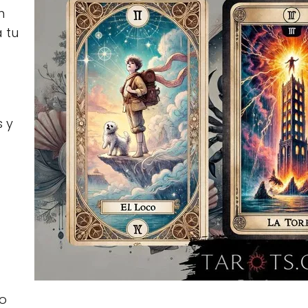
n
 tu
 y
no