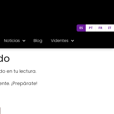
ES
PT
FR
IT
Noticias
Blog
Videntes
ndo
do en tu lectura.
ente. ¡Prepárate!