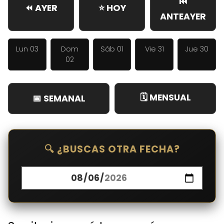
⏮️
⏪ AYER
⭐ HOY
ANTEAYER
Lun 03
Dom
Sáb 01
Vie 31
Jue 30
02
🗓️ MENSUAL
📅 SEMANAL
🔍 ¿BUSCAS OTRA FECHA?