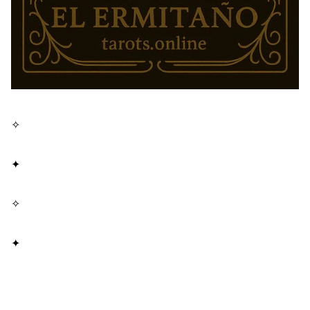
✧
✦
✧
✦