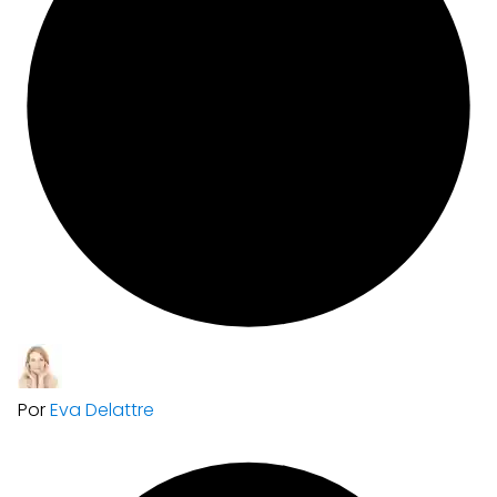
Por
Eva Delattre