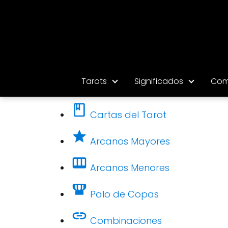
Tarots
Significados
Com
Cartas del Tarot
Arcanos Mayores
Arcanos Menores
Palo de Copas
Combinaciones