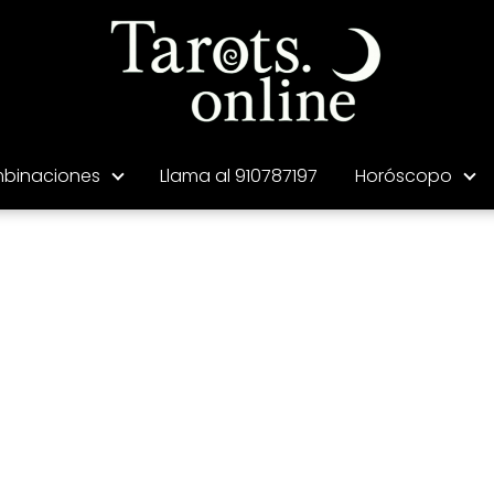
binaciones
Llama al 910787197
Horóscopo