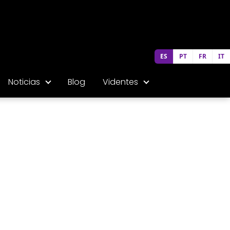
ES
PT
FR
IT
Noticias
Blog
Videntes