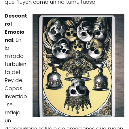
que fluyen como un río tumultuoso!
Descont
rol
Emocio
nal
: En
la
mirada
turbulen
ta del
Rey de
Copas
Invertido
, se
refleja
un
desequilibrio salvaje de emociones que rugen