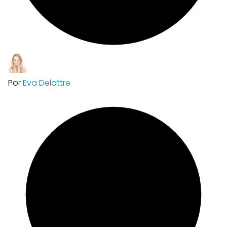
Por
Eva Delattre