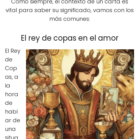
Como siempre, el contexto de un carta es
vital para saber su significado, vamos con los
más comunes:
El rey de copas en el amor
El Rey
de
Cop
as, a
la
hora
de
habl
ar de
una
situa