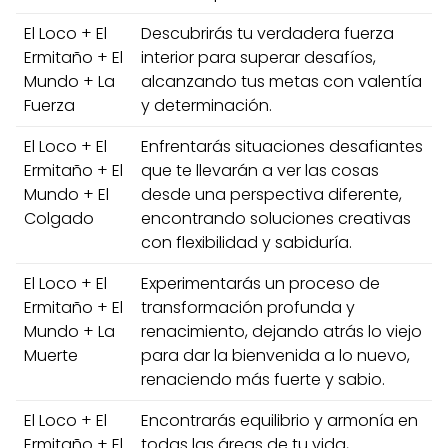
El Loco + El
Descubrirás tu verdadera fuerza
Ermitaño + El
interior para superar desafíos,
Mundo + La
alcanzando tus metas con valentía
Fuerza
y determinación.
El Loco + El
Enfrentarás situaciones desafiantes
Ermitaño + El
que te llevarán a ver las cosas
Mundo + El
desde una perspectiva diferente,
Colgado
encontrando soluciones creativas
con flexibilidad y sabiduría.
El Loco + El
Experimentarás un proceso de
Ermitaño + El
transformación profunda y
Mundo + La
renacimiento, dejando atrás lo viejo
Muerte
para dar la bienvenida a lo nuevo,
renaciendo más fuerte y sabio.
El Loco + El
Encontrarás equilibrio y armonía en
Ermitaño + El
todas las áreas de tu vida,