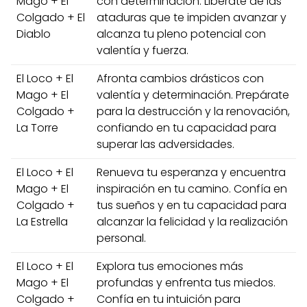
Mago + El
con determinación. Libérate de las
Colgado + El
ataduras que te impiden avanzar y
Diablo
alcanza tu pleno potencial con
valentía y fuerza.
El Loco + El
Afronta cambios drásticos con
Mago + El
valentía y determinación. Prepárate
Colgado +
para la destrucción y la renovación,
La Torre
confiando en tu capacidad para
superar las adversidades.
El Loco + El
Renueva tu esperanza y encuentra
Mago + El
inspiración en tu camino. Confía en
Colgado +
tus sueños y en tu capacidad para
La Estrella
alcanzar la felicidad y la realización
personal.
El Loco + El
Explora tus emociones más
Mago + El
profundas y enfrenta tus miedos.
Colgado +
Confía en tu intuición para