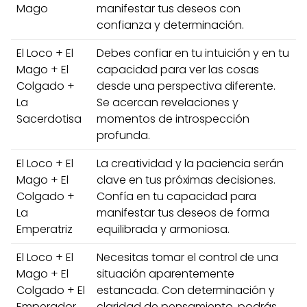
Mago
manifestar tus deseos con
confianza y determinación.
El Loco + El
Debes confiar en tu intuición y en tu
Mago + El
capacidad para ver las cosas
Colgado +
desde una perspectiva diferente.
La
Se acercan revelaciones y
Sacerdotisa
momentos de introspección
profunda.
El Loco + El
La creatividad y la paciencia serán
Mago + El
clave en tus próximas decisiones.
Colgado +
Confía en tu capacidad para
La
manifestar tus deseos de forma
Emperatriz
equilibrada y armoniosa.
El Loco + El
Necesitas tomar el control de una
Mago + El
situación aparentemente
Colgado + El
estancada. Con determinación y
Emperador
claridad de pensamiento, podrás