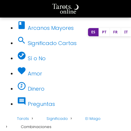
Arcanos Mayores
ES
PT
FR
IT
Significado Cartas
Sí o No
Amor
Dinero
Preguntas
Tarots
Significado
El Mago
Combinaciones