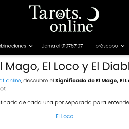
binaciones
Llama al 910787197
Horóscopo
Mago, El Loco y El Diab
ot online
, descubre el
Significado de El Mago, El L
ot.
nificado de cada una por separado para entende
El Loco