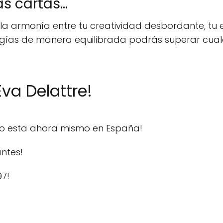
s cartas...
la armonía entre tu creatividad desbordante, tu es
ergías de manera equilibrada podrás superar cual
va Delattre!
do esta ahora mismo en España!
ntes!
97!