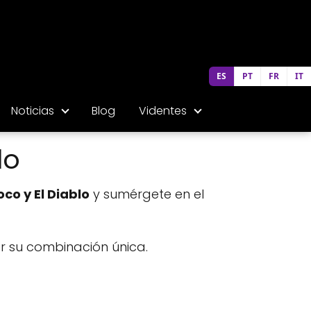
ES
PT
FR
IT
Noticias
Blog
Videntes
lo
oco y El Diablo
y sumérgete en el
r su combinación única.