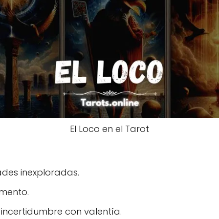
El Loco en el Tarot
ades inexploradas.
omento.
 incertidumbre con valentía.