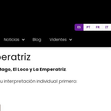
ES
PT
FR
IT
Noticias
Blog
Videntes
eratriz
Mago, El Loco y La Emperatriz
.
interpretación individual primero: