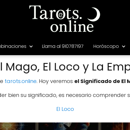
binaciones
Llama al 910787197
Horóscopo
 Mago, El Loco y La Emp
de
tarots.online
. Hoy veremos
el Significado de El 
r bien su significado, es necesario comprender su 
El Loco