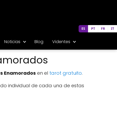
ES
PT
FR
IT
Noticias
Blog
Videntes
namorados
 Los Enamorados
en el
tarot gratuito
.
ado individual de cada una de estas