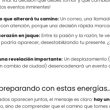
final: la decisión que debes tomar y que cambiará
tos eventos inminentes!
o que alterará tu camino:
Un correo, una llamad
a con atención, porque una decisión rápida marcar
corazón en jaque:
Entre la pasión y la razón, te 
podría aparecer, desestabilizando tu presente. ¿S
a una revelación importante:
Un desplazamiento (
 cambio de ciudad) desencadenará un evento que
 preparando con estas energías..
dos aparecen juntos, el mensaje es claro:
hay un
 el no, sino de comprender que el camino que tomes