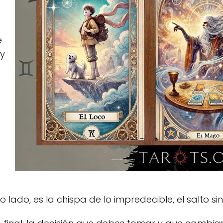
e
 y
o
o lado, es la chispa de lo impredecible, el salto s