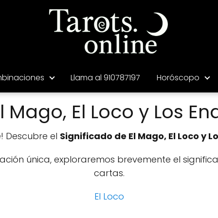
binaciones
Llama al 910787197
Horóscopo
 Mago, El Loco y Los E
e! Descubre el
Significado de El Mago, El Loco y
ción única, exploraremos brevemente el signific
cartas.
El Loco