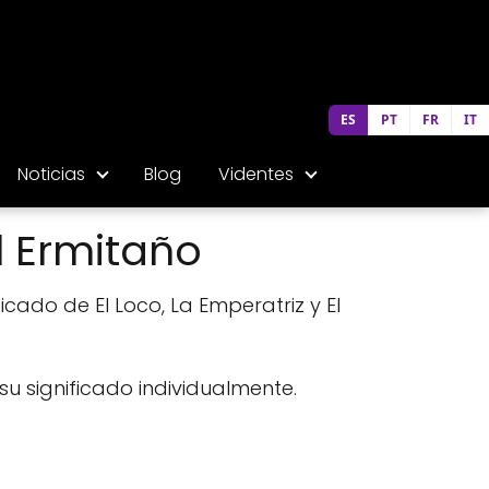
ES
PT
FR
IT
Noticias
Blog
Videntes
l Ermitaño
ficado de El Loco, La Emperatriz y El
u significado individualmente.