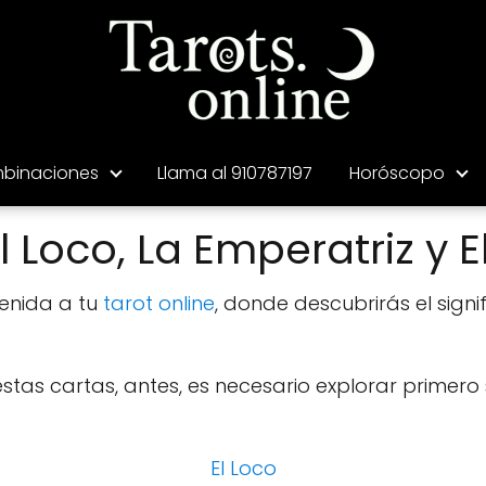
binaciones
Llama al 910787197
Horóscopo
Loco, La Emperatriz y E
venida a tu
tarot online
, donde descubrirás el signi
as cartas, antes, es necesario explorar primero s
El Loco