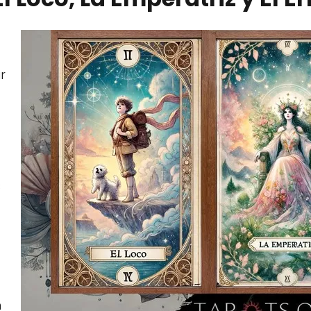
r
s
n