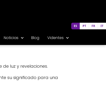
ES
PT
FR
IT
Noticias
Blog
Videntes
l
je de luz y revelaciones.
nte su significado para una