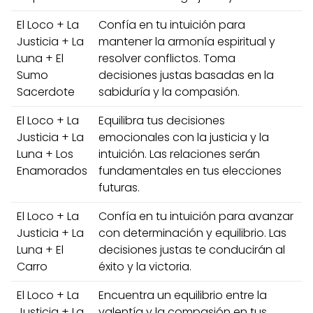
El Loco + La
Confía en tu intuición para
Justicia + La
mantener la armonía espiritual y
Luna + El
resolver conflictos. Toma
Sumo
decisiones justas basadas en la
Sacerdote
sabiduría y la compasión.
El Loco + La
Equilibra tus decisiones
Justicia + La
emocionales con la justicia y la
Luna + Los
intuición. Las relaciones serán
Enamorados
fundamentales en tus elecciones
futuras.
El Loco + La
Confía en tu intuición para avanzar
Justicia + La
con determinación y equilibrio. Las
Luna + El
decisiones justas te conducirán al
Carro
éxito y la victoria.
El Loco + La
Encuentra un equilibrio entre la
Justicia + La
valentía y la compasión en tus