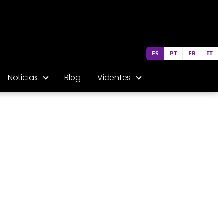
ES
PT
FR
IT
Noticias
Blog
Videntes