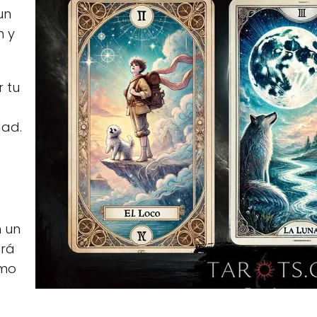
un
n y
r tu
dad.
n un
ará
smo