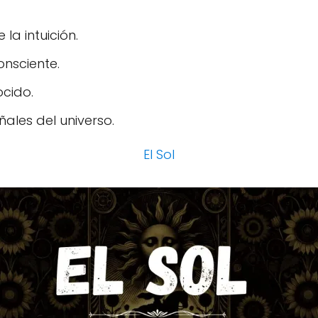
la intuición.
onsciente.
ocido.
ñales del universo.
El Sol