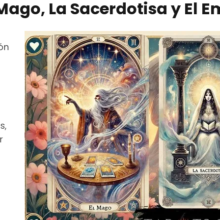
 Mago, La Sacerdotisa y El 
ión
s,
r