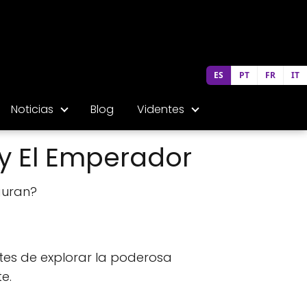
ES
PT
FR
IT
Noticias
Blog
Videntes
y El Emperador
guran?
ntes de explorar la poderosa
e.