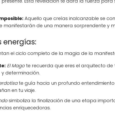
resente. Esta revelación te dará la fuerza para 
imposible:
Aquello que creías inalcanzable se conv
e manifestarán de una manera sorprendente y mág
 energías:
tan el ciclo completo de la magia de la manifest
te:
El Mago
te recuerda que eres el arquitecto de 
 y determinación.
erdotisa
te guía hacia un profundo entendimiento es
an en tu viaje.
ndo
simboliza la finalización de una etapa importa
ncias enriquecedoras.