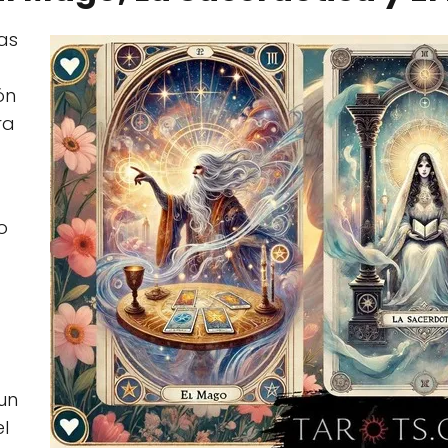
as
ón
ra
o
un
el