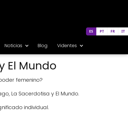
ES
PT
FR
IT
Noticias
Blog
Videntes
y El Mundo
 poder femenino?
Mago, La Sacerdotisa y El Mundo.
ificado individual.