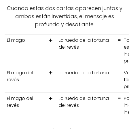
Cuando estas dos cartas aparecen juntas y
ambas están invertidas, el mensaje es
profundo y desafiante.
El mago
➕
La rueda de la fortuna
=
To
del revés
es
in
pr
El mago del
➕
La rueda de la fortuna
=
Va
revés
te
pr
El mago del
➕
La rueda de la fortuna
=
Po
revés
del revés
in
in