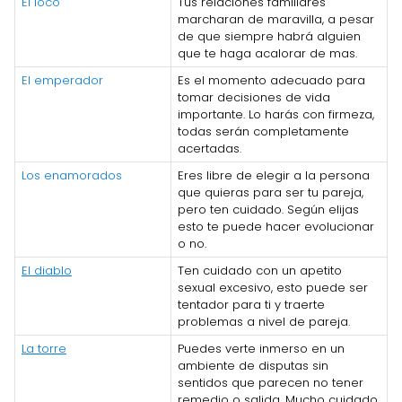
El loco
Tus relaciones familiares
marcharan de maravilla, a pesar
de que siempre habrá alguien
que te haga acalorar de mas.
El emperador
Es el momento adecuado para
tomar decisiones de vida
importante. Lo harás con firmeza,
todas serán completamente
acertadas.
Los enamorados
Eres libre de elegir a la persona
que quieras para ser tu pareja,
pero ten cuidado. Según elijas
esto te puede hacer evolucionar
o no.
El diablo
Ten cuidado con un apetito
sexual excesivo, esto puede ser
tentador para ti y traerte
problemas a nivel de pareja.
La torre
Puedes verte inmerso en un
ambiente de disputas sin
sentidos que parecen no tener
remedio o salida. Mucho cuidado