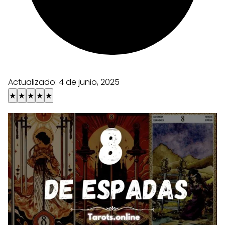
Actualizado:
4 de junio, 2025
★
★
★
★
★