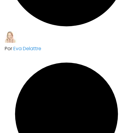
Por
Eva Delattre