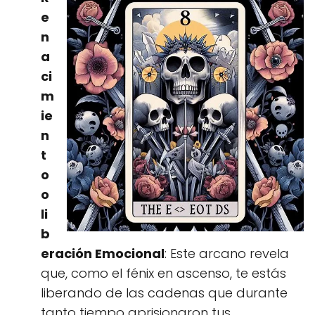
e
n
a
ci
m
ie
n
t
o
o
li
b
eración Emocional
: Este arcano revela
que, como el fénix en ascenso, te estás
liberando de las cadenas que durante
tanto tiempo aprisionaron tus