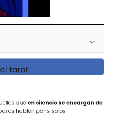
el tarot
uellos que
en
silencio se encargan de
ogros hablen por si solos.