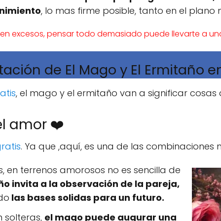
enimiento
, lo mas firme posible, tanto en el plano 
as en excesos, pensar todo demasiado puede llevarte a una p
tación de El Mago y El Ermitaño en
atis
, el mago y el ermitaño van a significar cosas d
el amor ❤️
ratis
. Ya que ,aquí, es una de las combinaciones
, en terrenos amorosos no es sencilla de
o invita a la observación de la pareja,
ndo
las bases solidas para un futuro.
 solteras,
el mago puede augurar una