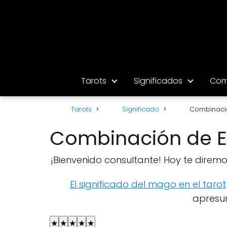
Tarots
Significados
Com
Tarots
Significado
Combinació
Combinación de El
¡Bienvenido consultante! Hoy te direm
El significado del mago en el tarot
apresur
★
★
★
★
★